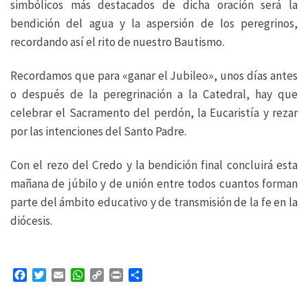
simbólicos más destacados de dicha oración será la
bendición del agua y la aspersión de los peregrinos,
recordando así el rito de nuestro Bautismo.
Recordamos que para «ganar el Jubileo», unos días antes
o después de la peregrinación a la Catedral, hay que
celebrar el Sacramento del perdón, la Eucaristía y rezar
por las intenciones del Santo Padre.
Con el rezo del Credo y la bendición final concluirá esta
mañana de júbilo y de unión entre todos cuantos forman
parte del ámbito educativo y de transmisión de la fe en la
diócesis.
F
T
E
W
C
P
C
a
w
m
h
o
r
o
c
i
a
a
p
i
m